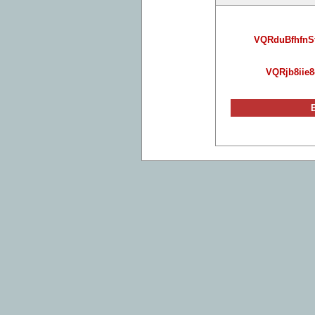
VQRduBfhfn
VQRjb8iie