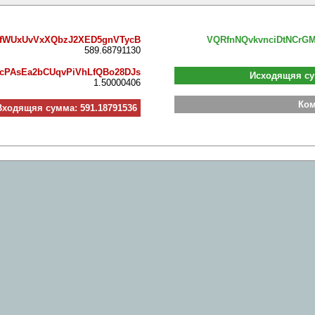
SfWUxUvVxXQbzJ2XED5gnVTycB
VQRfnNQvkvnciDtNCrGM
589.68791130
8cPAsEa2bCUqvPiVhLfQBo28DJs
Исходящяя су
1.50000406
Ком
Входящяя сумма: 591.18791536