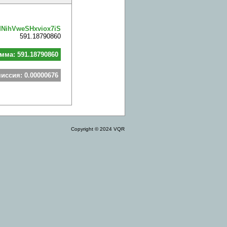
NihVweSHxviox7iS
591.18790860
мма: 591.18790860
иссия: 0.00000676
Copyright © 2024 VQR