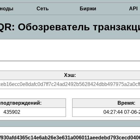
рноды
Сеть
Биржи
API
QR: Обозреватель транзакц
Хэш:
ceb16ecc0e8dafc0d7ff7c24ad2492b5628424dbb497975a2a0cf
 подтверждений:
Время:
435902
04:27:44 07-06-
c2f930afd4365c14e6ab26e3e631a006011aeedebd793cecd040