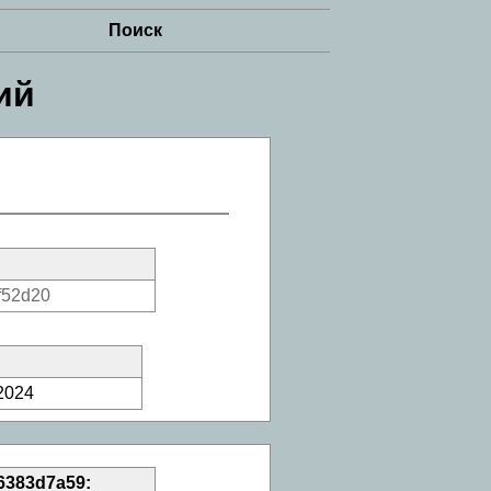
Поиск
ий
f52d20
2024
6383d7a59: