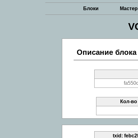
Блоки
Масте
V
Описание блока
fa550
Кол-во
txid: feb