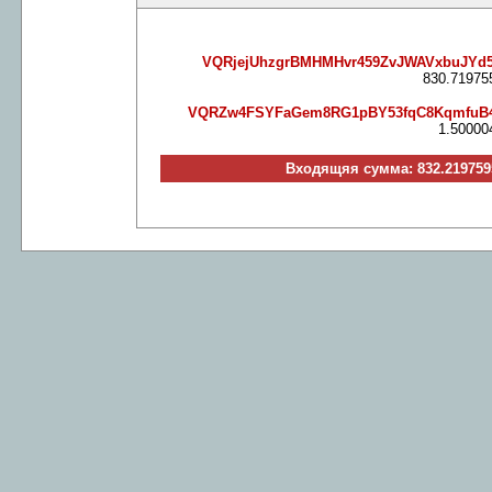
VQRjejUhzgrBMHMHvr459ZvJWAVxbuJYd
830.71975
VQRZw4FSYFaGem8RG1pBY53fqC8KqmfuB
1.50000
Входящяя сумма: 832.219759