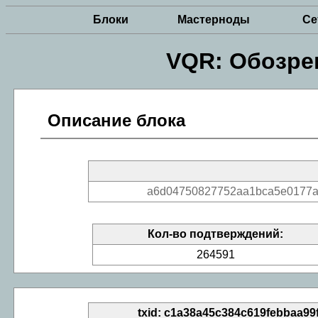
Блоки
Мастерноды
Се
VQR: Обозре
Описание блока
a6d04750827752aa1bca5e0177a
Кол-во подтверждений:
264591
txid: c1a38a45c384c619febbaa99