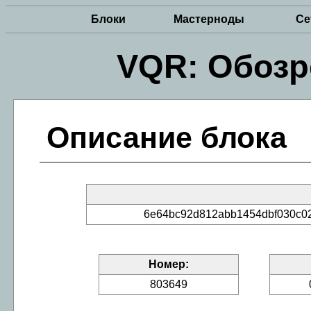
Блоки
Мастерноды
Се
VQR: Обозр
Описание блока
6e64bc92d812abb1454dbf030c0
Номер:
803649