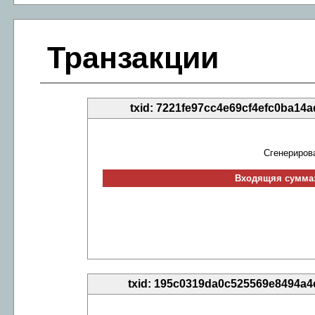
Транзакции
txid: 7221fe97cc4e69cf4efc0ba1
Сгенериров
Входящяя сумма:
txid: 195c0319da0c525569e8494a