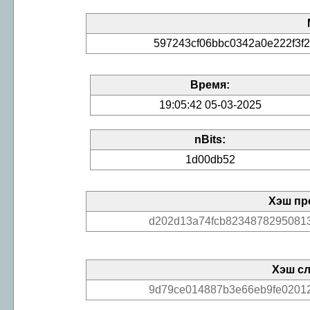
597243cf06bbc0342a0e222f3f
Время:
19:05:42 05-03-2025
nBits:
1d00db52
Хэш пр
d202d13a74fcb82348782950813
Хэш с
9d79ce014887b3e66eb9fe02012