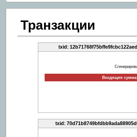
Транзакции
txid: 12b71768f75bffe9fcbc122a
Сгенериров
Входящяя сумма:
txid: 70d71b8749bfdbb9ada88905