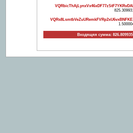
VQRbicThAjLynxVx46xDF77zStF7YKRvD
825.30993
VQRs8LsmtbVeZuURemkFVRp2xU6vxBNFK
1.50000
Входящяя сумма: 826.809935