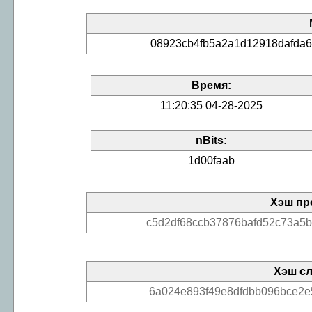
08923cb4fb5a2a1d12918dafda6
Время:
11:20:35 04-28-2025
nBits:
1d00faab
Хэш пр
c5d2df68ccb37876bafd52c73a5
Хэш с
6a024e893f49e8dfdbb096bce2e