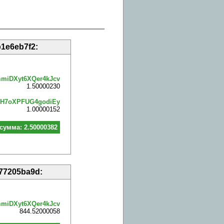
1e6eb7f2:
miDXyt6XQer4kJcv
1.50000230
H7oXPFUG4godiEy
1.00000152
сумма: 2.50000382
77205ba9d:
miDXyt6XQer4kJcv
844.52000058