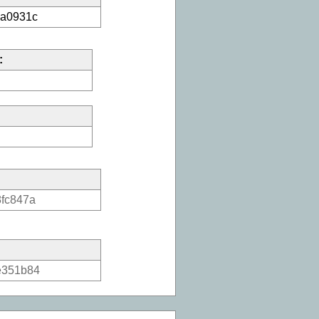
0a0931c
:
fc847a
e351b84