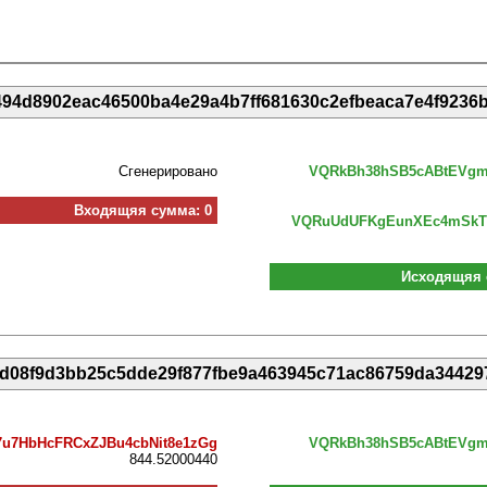
01494d8902eac46500ba4e29a4b7ff681630c2efbeaca7e4f9236b
Сгенерировано
VQRkBh38hSB5cABtEVgm
Входящяя сумма: 0
VQRuUdUFKgEunXEc4mSkT
Исходящяя 
3bd08f9d3bb25c5dde29f877fbe9a463945c71ac86759da34429
u7HbHcFRCxZJBu4cbNit8e1zGg
VQRkBh38hSB5cABtEVgm
844.52000440