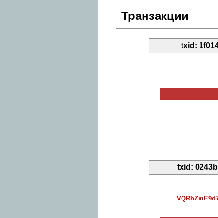
Транзакции
txid: 1f
txid: 024
VQRhZmE9d7