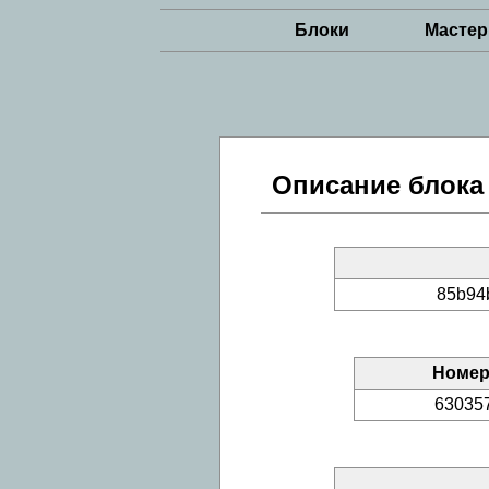
Блоки
Масте
Описание блока
85b94
Номер
63035