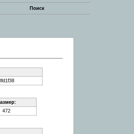
Поиск
fd1f38
азмер:
472