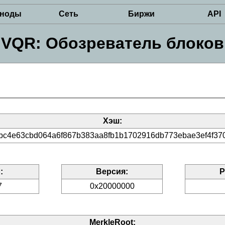
рноды
Сеть
Биржи
API
VQR: Обозреватель блоков
Хэш:
bc4e63cbd064a6f867b383aa8fb1b1702916db773ebae3ef4f370
:
Версия:
Р
7
0x20000000
MerkleRoot: