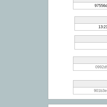
97556d
13:2
0992d
901b3e