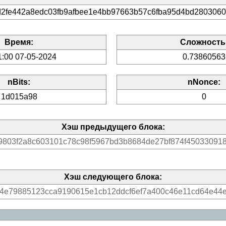
2fe442a8edc03fb9afbee1e4bb97663b57c6fba95d4bd280306
Время:
Сложность
1:00 07-05-2024
0.73860563
nBits:
nNonce:
1d015a98
0
Хэш предыдущего блока:
9803f2a8c603101c78c98f5967bd3b8684de27bf874f450330918
Хэш следующего блока:
4e79885123cca9190615e1cb12ddcf6ef7a400c46e11cd64e44