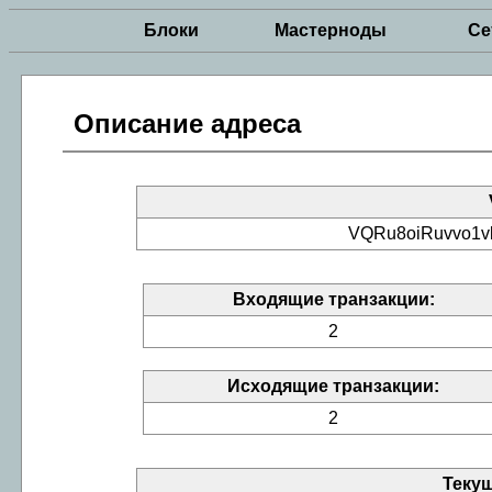
Блоки
Мастерноды
Се
Описание адреса
VQRu8oiRuvvo1
Входящие транзакции:
2
Исходящие транзакции:
2
Теку