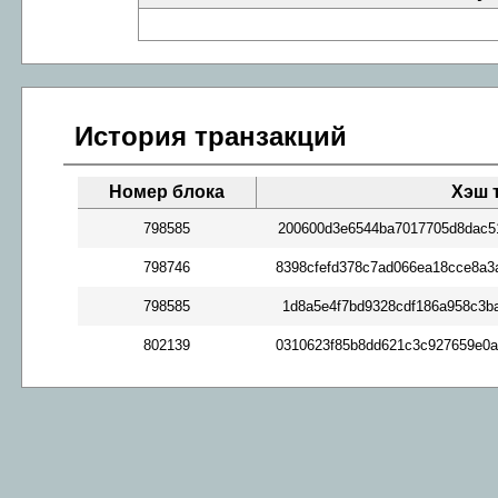
История транзакций
Номер блока
Хэш 
798585
200600d3e6544ba7017705d8dac5
798746
8398cfefd378c7ad066ea18cce8a
798585
1d8a5e4f7bd9328cdf186a958c3b
802139
0310623f85b8dd621c3c927659e0