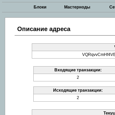
Блоки
Мастерноды
Се
Описание адреса
VQRqvvCmHf4VB
Входящие транзакции:
2
Исходящие транзакции:
2
Теку