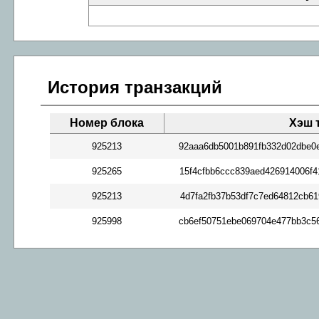
История транзакций
Номер блока
Хэш 
925213
92aaa6db5001b891fb332d02dbe0
925265
15f4cfbb6ccc839aed426914006f
925213
4d7fa2fb37b53df7c7ed64812cb6
925998
cb6ef50751ebe069704e477bb3c5