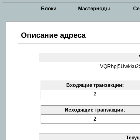
Блоки
Мастерноды
Се
Описание адреса
VQRhpj5Uwkku2
Входящие транзакции:
2
Исходящие транзакции:
2
Теку