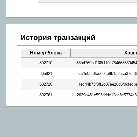
История транзакций
Номер блока
Хэш 
802710
83ad760bd108f110c75466863945
805821
ba7fe0fc0fac09ce9b1a2aca37cf
802710
fec44b75f8ff2c07ee10d8f0cfec
802761
2629d481e595dddc12dc8c5774e5